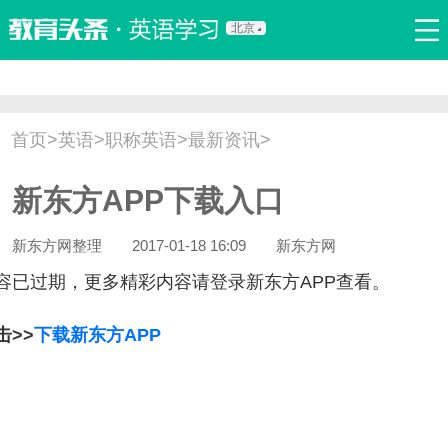
北京
首页
口语
听力
语法
写作
词汇
原创
热门推荐
首页
>
英语
>
职称英语
>
最新资讯
>
双语新闻
口译翻译
职场英语
娱乐英语
少儿英语
新东方APP下载入口
流行语
新概念
新东方网整理
2017-01-18 16:09
新东方网
容已过期，更多精彩内容请登录新东方APP查看。
击>>
下载新东方APP